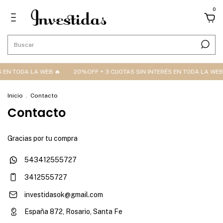
0
 EN TODA LA WEB 🔥
20%OFF + 3 CUOTAS SIN INTERÉS EN TODA LA WEB
Inicio
.
Contacto
Contacto
Gracias por tu compra
543412555727
3412555727
investidasok@gmail.com
España 872, Rosario, Santa Fe