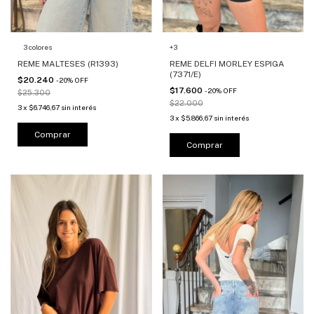
3 colores
+3
REME MALTESES (R1393)
REME DELFI MORLEY ESPIGA
(7371/E)
$20.240
-
20
%
OFF
$17.600
-
20
%
OFF
$25.300
$22.000
3
x
$6.746,67
sin interés
3
x
$5.866,67
sin interés
Comprar
Comprar