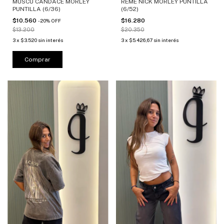
MUSCU CANDACE MORLEY
REME NICK MORLEY PUNTILLA
PUNTILLA (6/36)
(6/52)
$10.560
$16.280
-
20
%
OFF
$13.200
$20.350
3
x
$3.520
sin interés
3
x
$5.426,67
sin interés
Comprar