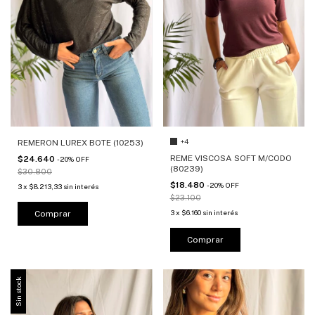
+4
REMERON LUREX BOTE (10253)
REME VISCOSA SOFT M/CODO
$24.640
-
20
%
OFF
(80239)
$30.800
$18.480
-
20
%
OFF
3
x
$8.213,33
sin interés
$23.100
3
x
$6.160
sin interés
Comprar
Comprar
Sin stock