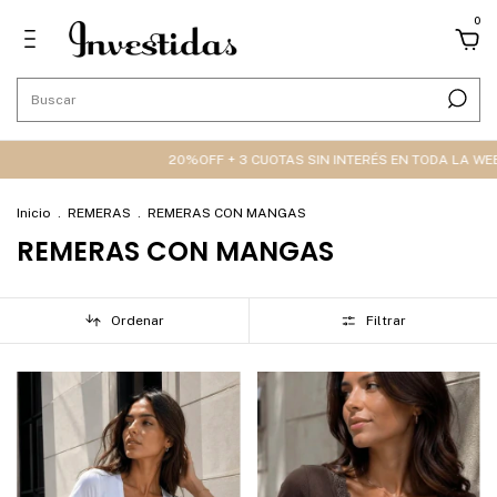
0
20%OFF + 3 CUOTAS SIN INTERÉS EN TODA LA WEB 🔥
20%OFF + 3 CU
Inicio
.
REMERAS
.
REMERAS CON MANGAS
REMERAS CON MANGAS
Ordenar
Filtrar