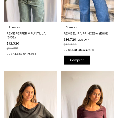
2 colores
5 colores
REME PEPPER V PUNTILLA
REME ELIRA PRINCESA (E618)
(6/32)
$16.720
-
20
%
OFF
$12.320
$20.900
$15.400
3
x
$5.573,33
sin interés
3
x
$4.106,67
sin interés
Comprar