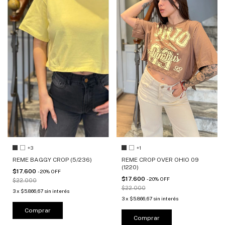
+3
+1
REME BAGGY CROP (5/236)
REME CROP OVER OHIO 09
(1220)
$17.600
-
20
%
OFF
$17.600
-
20
%
OFF
$22.000
$22.000
3
x
$5.866,67
sin interés
3
x
$5.866,67
sin interés
Comprar
Comprar