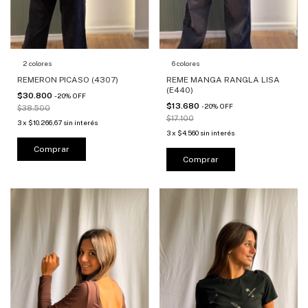
2 colores
6 colores
REMERON PICASO (4307)
REME MANGA RANGLA LISA
(E440)
$30.800
-
20
%
OFF
$13.680
-
20
%
OFF
$38.500
$17.100
3
x
$10.266,67
sin interés
3
x
$4.560
sin interés
Comprar
Comprar