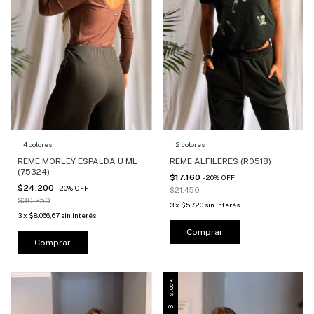
4 colores
2 colores
REME MORLEY ESPALDA U ML
REME ALFILERES (R0518)
(75324)
$17.160
-
20
%
OFF
$24.200
-
20
%
OFF
$21.450
$30.250
3
x
$5.720
sin interés
3
x
$8.066,67
sin interés
Comprar
Comprar
Sin stock