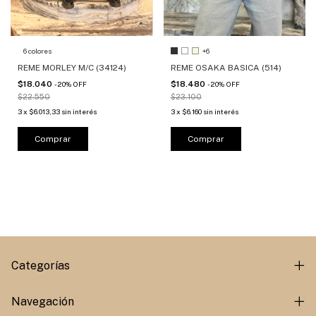
6 colores
+6
REME MORLEY M/C (34124)
REME OSAKA BASICA (514)
$18.040
$18.480
-
20
%
OFF
-
20
%
OFF
$22.550
$23.100
3
x
$6.013,33
sin interés
3
x
$6.160
sin interés
Comprar
Comprar
Categorías
Navegación