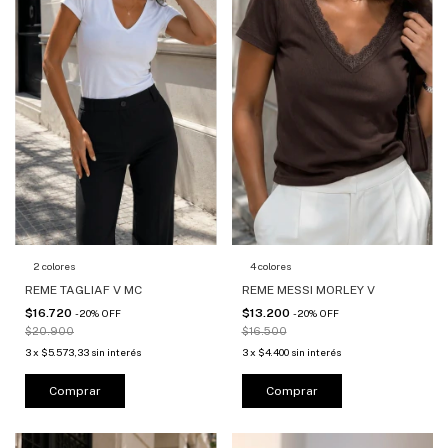
4 colores
2 colores
REME MESSI MORLEY V
REME TAGLIAF V MC
$13.200
$16.720
-
20
%
OFF
-
20
%
OFF
$16.500
$20.900
3
x
$4.400
sin interés
3
x
$5.573,33
sin interés
Comprar
Comprar