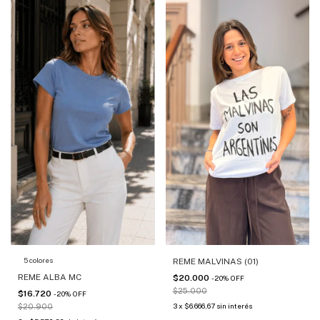
5 colores
REME MALVINAS (01)
REME ALBA MC
$20.000
-
20
%
OFF
$25.000
$16.720
-
20
%
OFF
3
x
$6.666,67
sin interés
$20.900