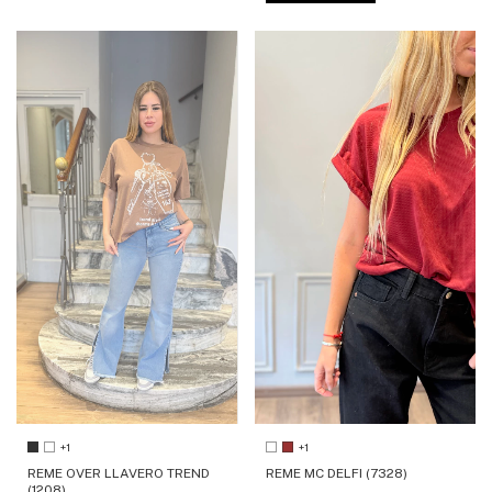
+1
+1
REME OVER LLAVERO TREND
REME MC DELFI (7328)
(1208)