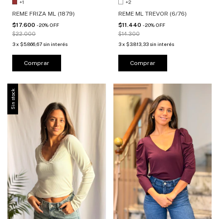
+1
+2
REME FRIZA ML (1879)
REME ML TREVOR (6/76)
$17.600
$11.440
-
20
%
OFF
-
20
%
OFF
$22.000
$14.300
3
x
$5.866,67
sin interés
3
x
$3.813,33
sin interés
Comprar
Comprar
Sin stock