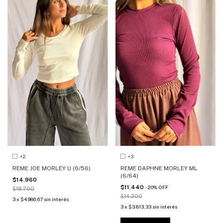
+2
+3
REME JOE MORLEY U (6/56)
REME DAPHNE MORLEY ML
(6/64)
$14.960
$11.440
-
20
%
OFF
$18.700
$14.300
3
x
$4.986,67
sin interés
3
x
$3.813,33
sin interés