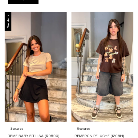
Sin stock
3 colores
5 colores
REME BABY FIT LISA (R0500)
REMERON PELUCHE (1208H)