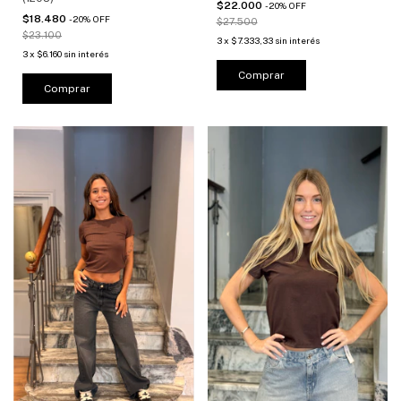
$22.000
-
20
%
OFF
$18.480
-
20
%
OFF
$27.500
$23.100
3
x
$7.333,33
sin interés
3
x
$6.160
sin interés
Comprar
Comprar