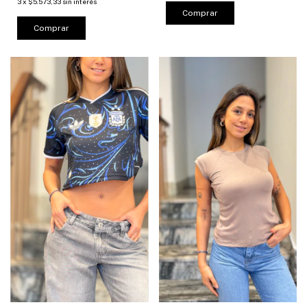
3
x
$5.573,33
sin interés
Comprar
Comprar