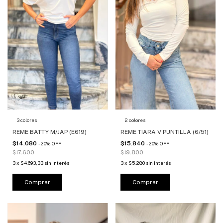
3 colores
2 colores
REME BATTY M/JAP (E619)
REME TIARA V PUNTILLA (6/51)
$14.080
$15.840
-
20
%
OFF
-
20
%
OFF
$17.600
$19.800
3
x
$4.693,33
sin interés
3
x
$5.280
sin interés
Comprar
Comprar