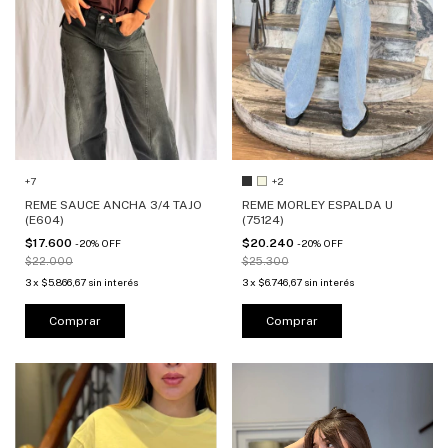
+7
+2
REME SAUCE ANCHA 3/4 TAJO
REME MORLEY ESPALDA U
(E604)
(75124)
$17.600
$20.240
-
20
%
OFF
-
20
%
OFF
$22.000
$25.300
3
x
$5.866,67
sin interés
3
x
$6.746,67
sin interés
Comprar
Comprar