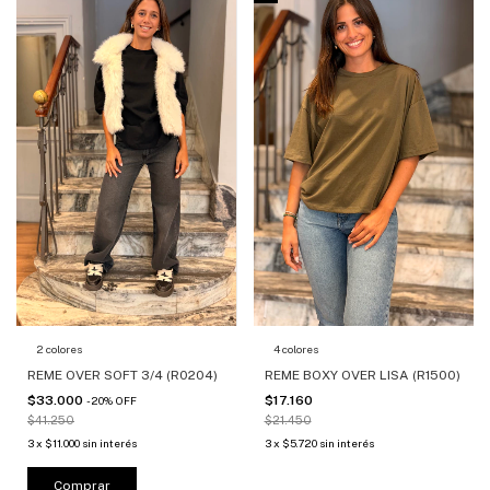
2 colores
4 colores
REME OVER SOFT 3/4 (R0204)
REME BOXY OVER LISA (R1500)
$33.000
$17.160
-
20
%
OFF
$41.250
$21.450
3
x
$11.000
sin interés
3
x
$5.720
sin interés
Comprar