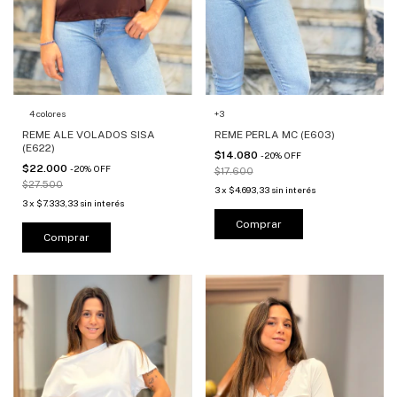
4 colores
+3
REME ALE VOLADOS SISA
REME PERLA MC (E603)
(E622)
$14.080
-
20
%
OFF
$22.000
-
20
%
OFF
$17.600
$27.500
3
x
$4.693,33
sin interés
3
x
$7.333,33
sin interés
Comprar
Comprar