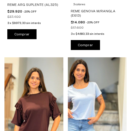
3 colores
REME ARG SUPLENTE (AL325)
REME GENOVA M/RANGLA
$29.920
-
20
%
OFF
(E613)
$37.400
$14.080
-
20
%
OFF
3
x
$9.973,33
sin interés
$17.600
3
x
$4.693,33
sin interés
Comprar
Comprar