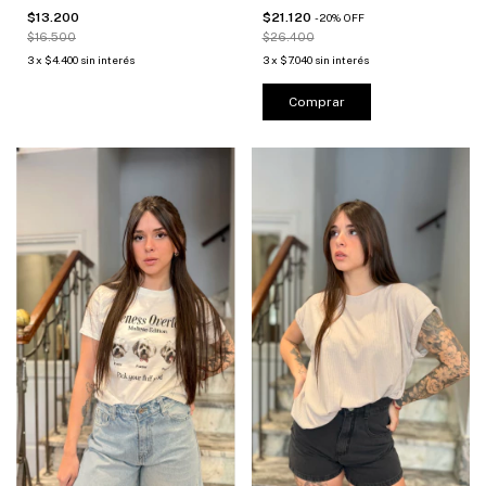
$13.200
$21.120
-
20
%
OFF
$16.500
$26.400
3
x
$4.400
sin interés
3
x
$7.040
sin interés
Comprar