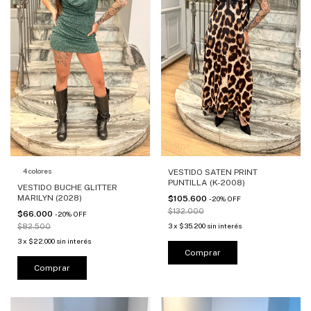
4 colores
VESTIDO SATEN PRINT
PUNTILLA (K-2008)
VESTIDO BUCHE GLITTER
MARILYN (2028)
$105.600
-
20
%
OFF
$132.000
$66.000
-
20
%
OFF
3
x
$35.200
sin interés
$82.500
3
x
$22.000
sin interés
Comprar
Comprar