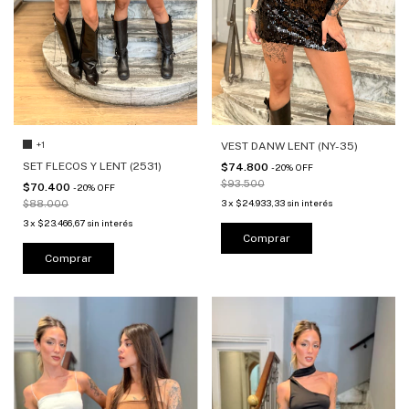
+1
VEST DANW LENT (NY-35)
SET FLECOS Y LENT (2531)
$74.800
-
20
%
OFF
$93.500
$70.400
-
20
%
OFF
3
x
$24.933,33
sin interés
$88.000
3
x
$23.466,67
sin interés
Comprar
Comprar