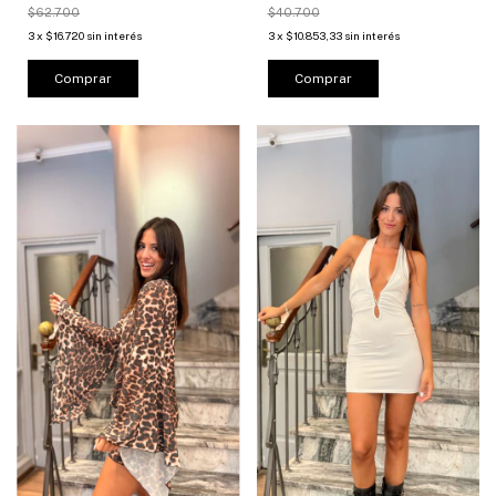
$62.700
$40.700
3
x
$16.720
sin interés
3
x
$10.853,33
sin interés
Comprar
Comprar