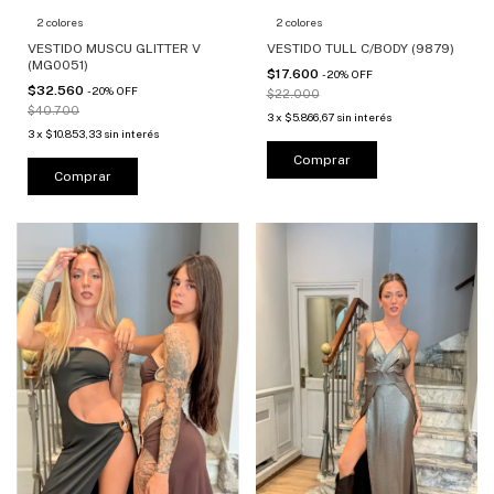
2 colores
2 colores
VESTIDO MUSCU GLITTER V
VESTIDO TULL C/BODY (9879)
(MG0051)
$17.600
-
20
%
OFF
$32.560
-
20
%
OFF
$22.000
$40.700
3
x
$5.866,67
sin interés
3
x
$10.853,33
sin interés
Comprar
Comprar