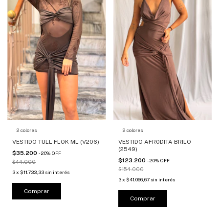
2 colores
2 colores
VESTIDO TULL FLOK ML (V206)
VESTIDO AFR0DITA BRILO
(2549)
$35.200
-
20
%
OFF
$123.200
-
20
%
OFF
$44.000
$154.000
3
x
$11.733,33
sin interés
3
x
$41.066,67
sin interés
Comprar
Comprar