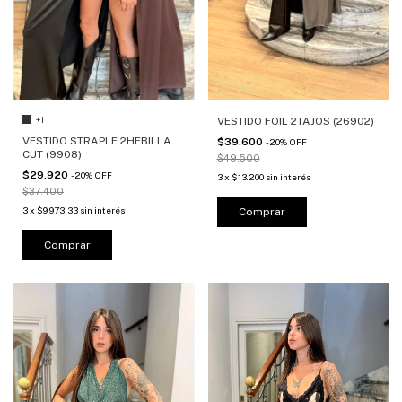
+1
VESTIDO FOIL 2TAJOS (26902)
VESTIDO STRAPLE 2HEBILLA
$39.600
-
20
%
OFF
CUT (9908)
$49.500
$29.920
-
20
%
OFF
3
x
$13.200
sin interés
$37.400
3
x
$9.973,33
sin interés
Comprar
Comprar