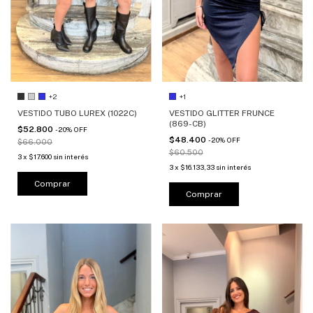
+2
+1
VESTIDO TUBO LUREX (1022C)
VESTIDO GLITTER FRUNCE
(869-CB)
$52.800
-
20
%
OFF
$48.400
-
20
%
OFF
$66.000
$60.500
3
x
$17.600
sin interés
3
x
$16.133,33
sin interés
Comprar
Comprar