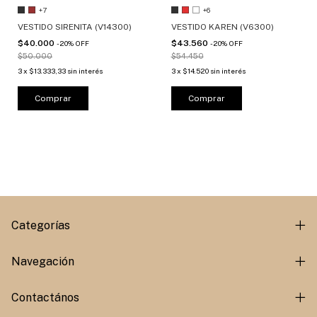
+7
+6
VESTIDO SIRENITA (V14300)
VESTIDO KAREN (V6300)
$40.000
$43.560
-
20
%
OFF
-
20
%
OFF
$50.000
$54.450
3
x
$13.333,33
sin interés
3
x
$14.520
sin interés
Comprar
Comprar
Categorías
Navegación
Contactános