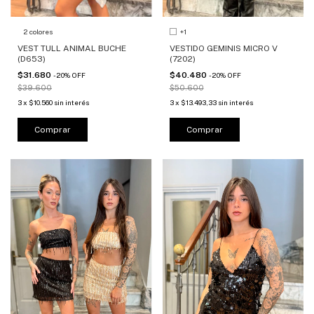
2 colores
+1
VEST TULL ANIMAL BUCHE
VESTIDO GEMINIS MICRO V
(D653)
(7202)
$31.680
$40.480
-
20
%
OFF
-
20
%
OFF
$39.600
$50.600
3
x
$10.560
sin interés
3
x
$13.493,33
sin interés
Comprar
Comprar