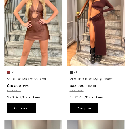
+1
+3
VESTIDO MICRO V (9708)
VESTIDO BOO M/L (FC002)
$19.360
$35.200
-
20
%
OFF
-
20
%
OFF
$24.200
$44.000
3
x
$6.453,33
sin interés
3
x
$11.733,33
sin interés
Comprar
Comprar