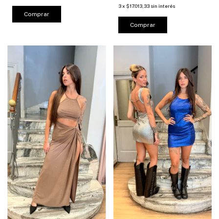
3
x
$17.013,33
sin interés
Comprar
Comprar