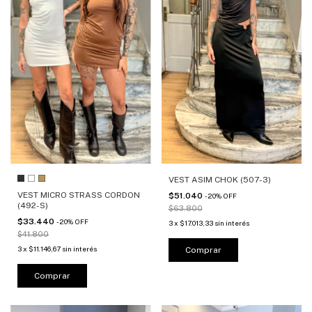
VEST ASIM CHOK (507-3)
VEST MICRO STRASS CORDON
$51.040
-
20
%
OFF
(492-S)
$63.800
$33.440
-
20
%
OFF
3
x
$17.013,33
sin interés
$41.800
3
x
$11.146,67
sin interés
Comprar
Comprar