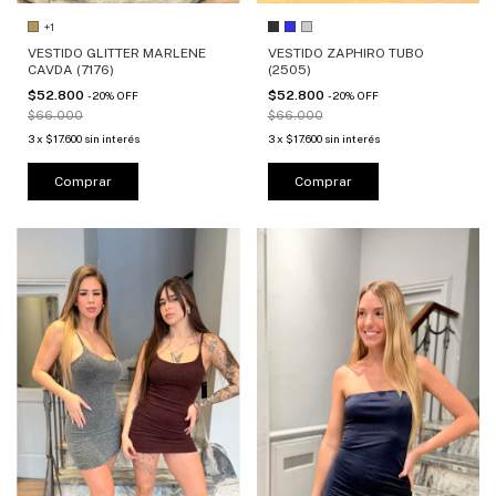
+1
VESTIDO GLITTER MARLENE
VESTIDO ZAPHIRO TUBO
CAVDA (7176)
(2505)
$52.800
$52.800
-
20
%
OFF
-
20
%
OFF
$66.000
$66.000
3
x
$17.600
sin interés
3
x
$17.600
sin interés
Comprar
Comprar