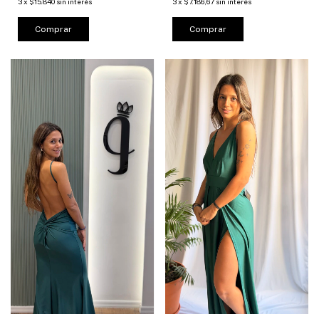
3
x
$15.840
sin interés
3
x
$7.186,67
sin interés
Comprar
Comprar