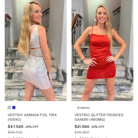
4 colores
VESTIDO ARMANI FOIL TIRA
VESTIDO GLITTER FRUNCES
(1059C)
SANDRI (480MG)
$47.520
$21.560
-
20
%
OFF
-
20
%
OFF
$59.400
$26.950