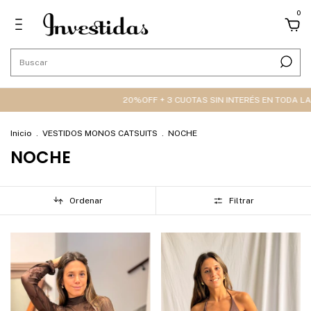
0
20%OFF + 3 CUOTAS SIN INTERÉS EN TODA LA WEB 🔥
20%OFF
Inicio
.
VESTIDOS MONOS CATSUITS
.
NOCHE
NOCHE
Ordenar
Filtrar