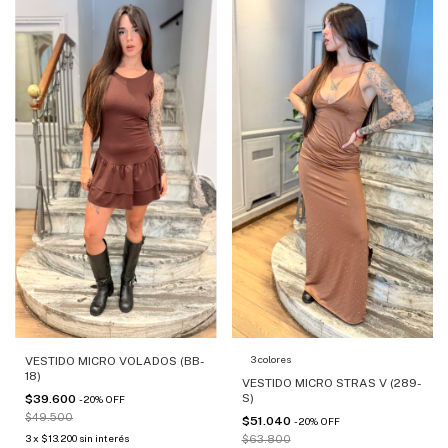
3 colores
VESTIDO MICRO VOLADOS (BB-
18)
VESTIDO MICRO STRAS V (289-
S)
$39.600
-
20
%
OFF
$49.500
$51.040
-
20
%
OFF
3
x
$13.200
sin interés
$63.800