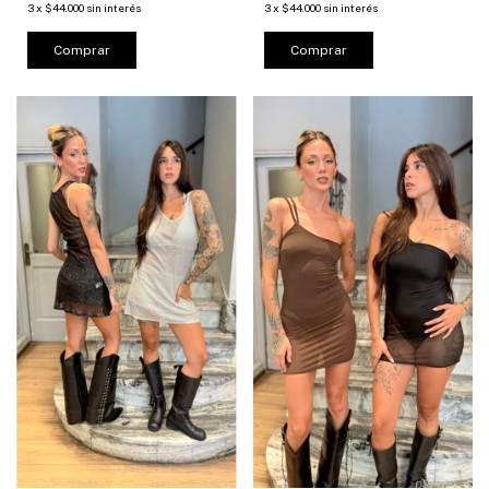
3
x
$44.000
sin interés
3
x
$44.000
sin interés
Comprar
Comprar