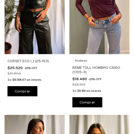
4 colores
CORSET ECO I_I (25-153)
REME TULL HOMBRO CAIDO
$25.520
-
20
%
OFF
(1705-3)
$31.900
$18.480
-
20
%
OFF
3
x
$8.506,67
sin interés
$23.100
3
x
$6.160
sin interés
Comprar
Comprar