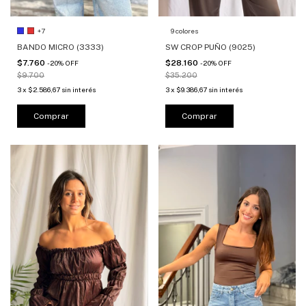
+7
9 colores
BANDO MICRO (3333)
SW CROP PUÑO (9025)
$7.760
$28.160
-
20
%
OFF
-
20
%
OFF
$9.700
$35.200
3
x
$2.586,67
sin interés
3
x
$9.386,67
sin interés
Comprar
Comprar