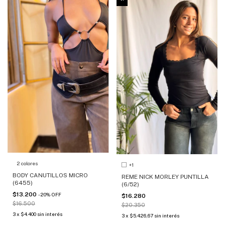
2 colores
+1
BODY CANUTILLOS MICRO
REME NICK MORLEY PUNTILLA
(6455)
(6/52)
$13.200
-
20
%
OFF
$16.280
$16.500
$20.350
3
x
$4.400
sin interés
3
x
$5.426,67
sin interés