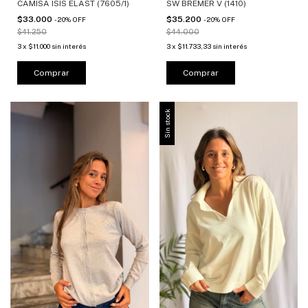
CAMISA ISIS ELAST (7605/1)
SW BREMER V (1410)
$33.000
$35.200
-
20
%
OFF
-
20
%
OFF
$41.250
$44.000
3
x
$11.000
sin interés
3
x
$11.733,33
sin interés
Comprar
Comprar
Sin stock