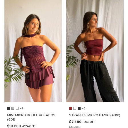
+7
+5
MINI MICRO DOBLE VOLADOS
STRAPLES MICRO BASIC (4812)
(601)
$7.480
-
20
%
OFF
$13.200
-
20
%
OFF
$9.350