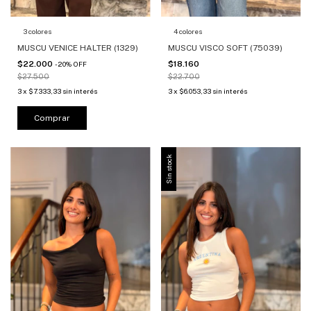
3 colores
4 colores
MUSCU VENICE HALTER (1329)
MUSCU VISCO SOFT (75039)
$22.000
$18.160
-
20
%
OFF
$27.500
$22.700
3
x
$7.333,33
sin interés
3
x
$6.053,33
sin interés
Comprar
Sin stock