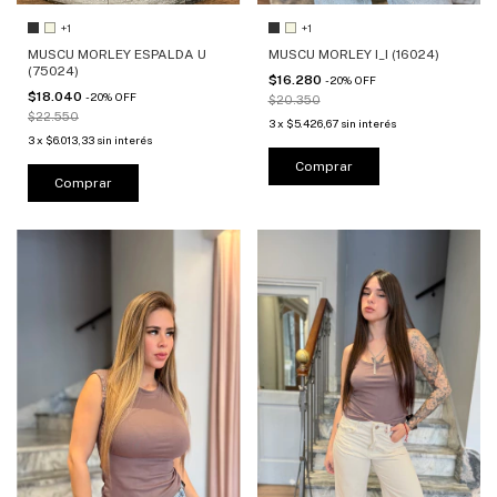
+1
+1
MUSCU MORLEY ESPALDA U
MUSCU MORLEY I_I (16024)
(75024)
$16.280
-
20
%
OFF
$18.040
-
20
%
OFF
$20.350
$22.550
3
x
$5.426,67
sin interés
3
x
$6.013,33
sin interés
Comprar
Comprar