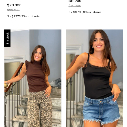
$11.200
$23.320
$14.000
$29.150
3
x
$3.733,33
sin interés
3
x
$7.773,33
sin interés
Sin stock