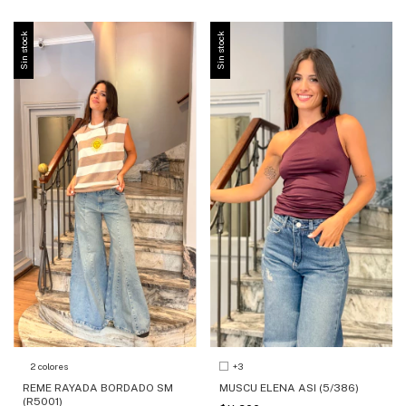
Sin stock
Sin stock
2 colores
+3
REME RAYADA BORDADO SM
MUSCU ELENA ASI (5/386)
(R5001)