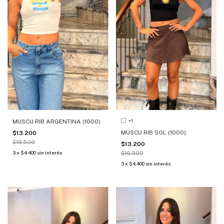
+1
MUSCU RIB ARGENTINA (1000)
MUSCU RIB SOL (1000)
$13.200
$16.500
$13.200
3
x
$4.400
sin interés
$16.500
3
x
$4.400
sin interés