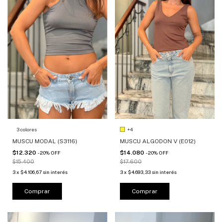
3 colores
+4
MUSCU MODAL (S3116)
MUSCU ALGODON V (E012)
$12.320
$14.080
-
20
%
OFF
-
20
%
OFF
$15.400
$17.600
3
x
$4.106,67
sin interés
3
x
$4.693,33
sin interés
Comprar
Comprar