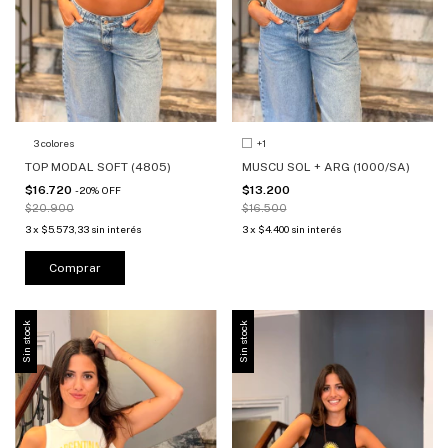
3 colores
+1
TOP MODAL SOFT (4805)
MUSCU SOL + ARG (1000/SA)
$16.720
$13.200
-
20
%
OFF
$20.900
$16.500
3
x
$5.573,33
sin interés
3
x
$4.400
sin interés
Comprar
Sin stock
Sin stock