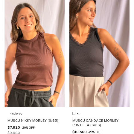
4 colores
+1
MUSCU NIKKY MORLEY (6/65)
MUSCU CANDACE MORLEY
PUNTILLA (6/36)
$7.920
-
20
%
OFF
$10.560
-
20
%
OFF
$9.900