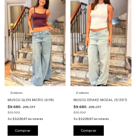
3 colores
2 colores
MUSCU GLEN MICRO (6/18)
MUSCU DRAKE MODAL (5/397)
$9.680
$9.680
-
20
%
OFF
-
20
%
OFF
$12.100
$12.100
3
x
$3.226,67
sin interés
3
x
$3.226,67
sin interés
Comprar
Comprar