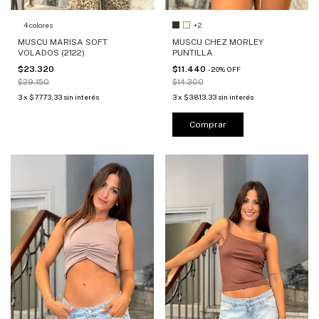
4 colores
+2
MUSCU MARISA SOFT
MUSCU CHEZ MORLEY
VOLADOS (2122)
PUNTILLA
$23.320
$11.440
-
20
%
OFF
$29.150
$14.300
3
x
$7.773,33
sin interés
3
x
$3.813,33
sin interés
Comprar