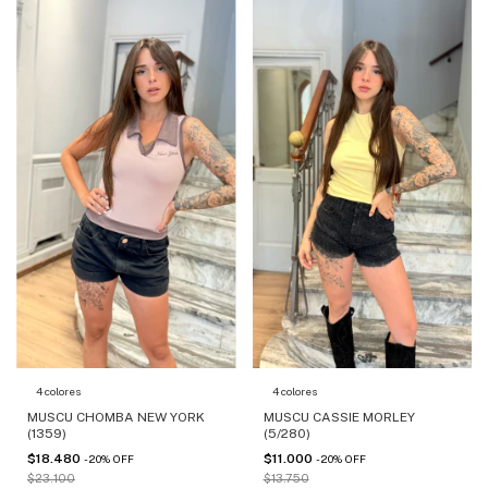
4 colores
4 colores
MUSCU CHOMBA NEW YORK
MUSCU CASSIE MORLEY
(1359)
(5/280)
$18.480
$11.000
-
20
%
OFF
-
20
%
OFF
$23.100
$13.750