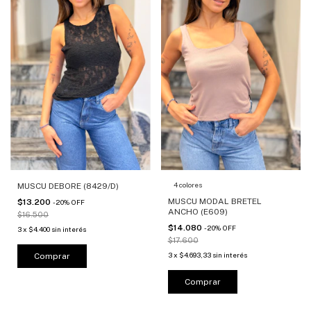
4 colores
MUSCU DEBORE (8429/D)
MUSCU MODAL BRETEL
$13.200
-
20
%
OFF
ANCHO (E609)
$16.500
$14.080
-
20
%
OFF
3
x
$4.400
sin interés
$17.600
3
x
$4.693,33
sin interés
Comprar
Comprar