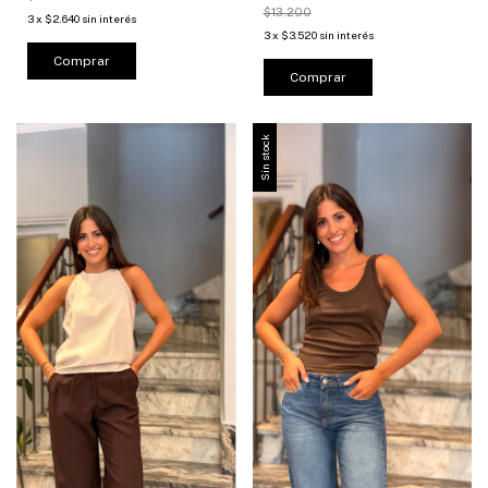
$13.200
3
x
$2.640
sin interés
3
x
$3.520
sin interés
Comprar
Comprar
Sin stock