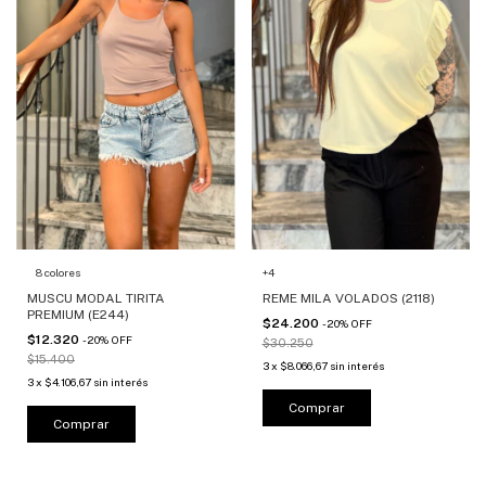
8 colores
+4
MUSCU MODAL TIRITA
REME MILA VOLADOS (2118)
PREMIUM (E244)
$24.200
-
20
%
OFF
$12.320
-
20
%
OFF
$30.250
$15.400
3
x
$8.066,67
sin interés
3
x
$4.106,67
sin interés
Comprar
Comprar