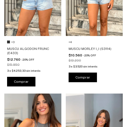
+3
+4
MUSCU ALGODON FRUNC
MUSCU MORLEY I_I (S3114)
(E433)
$10.560
-
20
%
OFF
$12.760
-
20
%
OFF
$13.200
$15.950
3
x
$3.520
sin interés
3
x
$4.253,33
sin interés
Comprar
Comprar