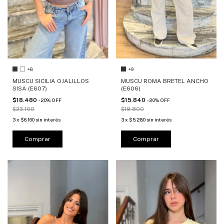
+8
+9
MUSCU SICILIA OJALILLOS
MUSCU ROMA BRETEL ANCHO
SISA (E607)
(E606)
$18.480
$15.840
-
20
%
OFF
-
20
%
OFF
$23.100
$19.800
3
x
$6.160
sin interés
3
x
$5.280
sin interés
Comprar
Comprar