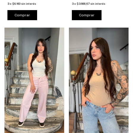
3
x
$6.160
sin interés
3
x
$3.666,67
sin interés
Comprar
Comprar