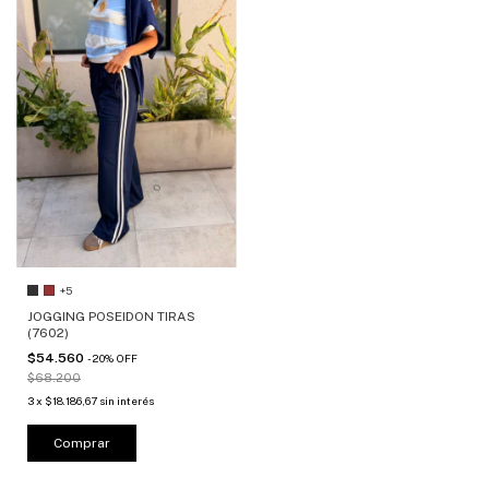
+5
JOGGING POSEIDON TIRAS
(7602)
$54.560
-
20
%
OFF
$68.200
3
x
$18.186,67
sin interés
Comprar