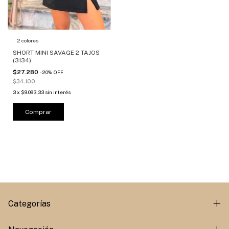
2 colores
SHORT MINI SAVAGE 2 TAJOS
(3134)
$27.280
-
20
%
OFF
$34.100
3
x
$9.093,33
sin interés
Comprar
Categorías