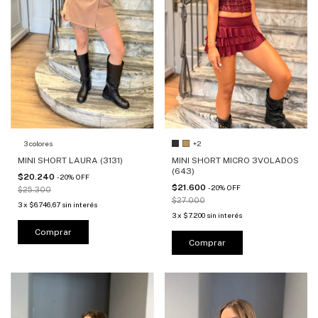
3 colores
+2
MINI SHORT LAURA (3131)
MINI SHORT MICRO 3VOLADOS
(643)
$20.240
-
20
%
OFF
$21.600
-
20
%
OFF
$25.300
$27.000
3
x
$6.746,67
sin interés
3
x
$7.200
sin interés
Comprar
Comprar