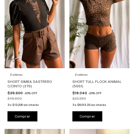
2 colores
2 colores
SHORT SIMBA SASTRERO
SHORT TULL FLOCK ANIMAL
C/CINTO (376)
(5661)
$39.600
$18.040
-
20
%
OFF
-
20
%
OFF
$49.500
$22.550
3
x
$13.200
sin interés
3
x
$6.013,33
sin interés
Comprar
Comprar