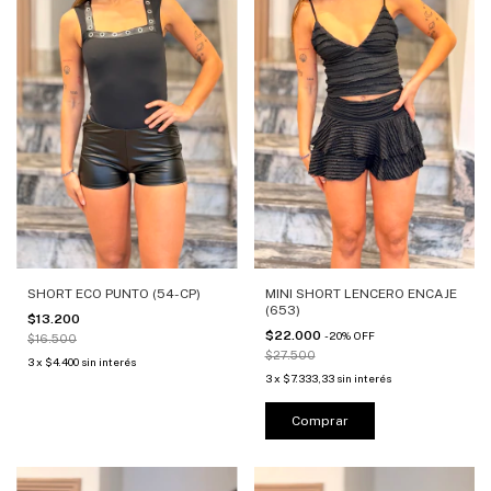
SHORT ECO PUNTO (54-CP)
MINI SHORT LENCERO ENCAJE
(653)
$13.200
$22.000
-
20
%
OFF
$16.500
$27.500
3
x
$4.400
sin interés
3
x
$7.333,33
sin interés
Comprar