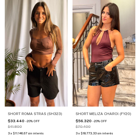
SHORT ROMA STRAS (SH323)
SHORT MELIZA CHAROl (FY20)
$33.440
$56.320
-
20
%
OFF
-
20
%
OFF
$41.800
$70.400
3
x
$11.146,67
sin interés
3
x
$18.773,33
sin interés