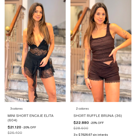
3 colores
2 colores
MINI SHORT ENCAJE ELITA
SHORT RUFFLE BRUNA (36)
(604)
$22.880
-
20
%
OFF
$21.120
-
20
%
OFF
$28.600
$26.400
3
x
$7.626,67
sin interés