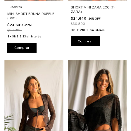
3 colores
SHORT MINI ZARA ECO (T-
ZARA)
MINI SHORT BRUNA RUFFLE
(665)
$24.640
-
20
%
OFF
$30.800
$24.640
-
20
%
OFF
3
x
$8.213,33
sin interés
$30.800
3
x
$8.213,33
sin interés
Comprar
Comprar