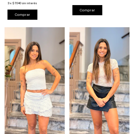
3
x
$7.040
sin interés
Comprar
Comprar