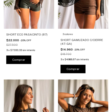
3 colores
SHORT ECO PASACINTO (87)
SHORT GAMUZADO C/CIERRE
$22.000
-
20
%
OFF
(47-GA)
$27.500
$14.960
-
20
%
OFF
3
x
$7.333,33
sin interés
$18.700
3
x
$4.986,67
sin interés
Comprar
Comprar