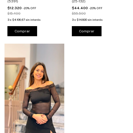
(5391)
(25-132)
$12.320
$44.400
-
20
%
OFF
-
20
%
OFF
$15.400
$55.500
3
x
$4.106,67
sin interés
3
x
$14.800
sin interés
Comprar
Comprar