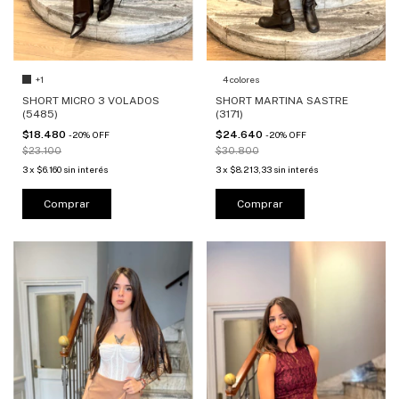
+1
4 colores
SHORT MICRO 3 VOLADOS
SHORT MARTINA SASTRE
(5485)
(3171)
$18.480
$24.640
-
20
%
OFF
-
20
%
OFF
$23.100
$30.800
3
x
$6.160
sin interés
3
x
$8.213,33
sin interés
Comprar
Comprar