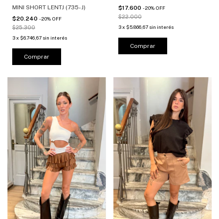
MINI SHORT LENTJ (735-J)
$17.600
-
20
%
OFF
$22.000
$20.240
-
20
%
OFF
3
x
$5.866,67
sin interés
$25.300
3
x
$6.746,67
sin interés
Comprar
Comprar