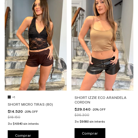
+1
SHORT IZZIE ECO ARANDELA
CORDON
SHORT MICRO TIRAS (80)
$29.040
-
20
%
OFF
$14.520
-
20
%
OFF
$36.300
$18.150
3
x
$9.680
sin interés
3
x
$4.840
sin interés
Comprar
Comprar